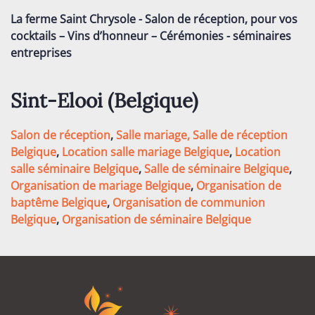
La ferme Saint Chrysole - Salon de réception, pour vos
cocktails – Vins d’honneur – Cérémonies - séminaires
entreprises
Sint-Elooi (
Belgique
)
Salon de réception
,
Salle mariage,
Salle de réception
Belgique
,
Location salle mariage Belgique
,
Location
salle séminaire Belgique
,
Salle de séminaire Belgique
,
Organisation de mariage Belgique
,
Organisation de
baptême Belgique
,
Organisation de communion
Belgique
,
Organisation de séminaire Belgique