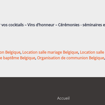
r vos cocktails – Vins d’honneur – Cérémonies - séminaires 
ion Belgique
,
Location salle mariage Belgique
,
Location salle
de baptême Belgique
,
Organisation de communion Belgique
Accueil