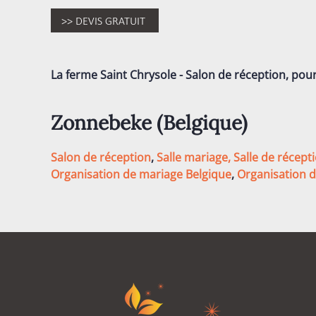
La ferme Saint Chrysole - Salon de réception, pou
Zonnebeke (
Belgique
)
Salon de réception
,
Salle mariage,
Salle de récept
Organisation de mariage Belgique
,
Organisation 