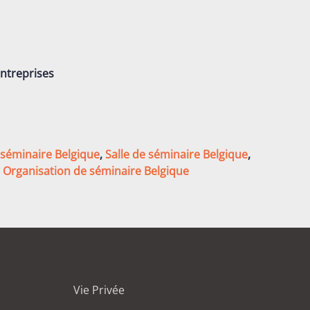
entreprises
 séminaire Belgique
,
Salle de séminaire Belgique
,
,
Organisation de séminaire Belgique
Vie Privée