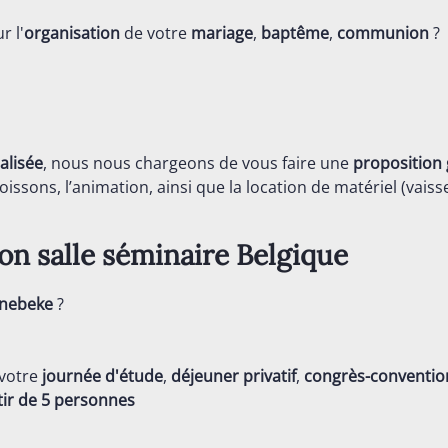
r l'
organisation
de votre
mariage
,
baptême
,
communion
?
alisée
, nous nous chargeons de vous faire une
proposition 
issons, l’animation, ainsi que la location de matériel (vaisse
ion salle séminaire
Belgique
nnebeke
?
 votre
journée d'étude
,
déjeuner privatif
,
congrès-conventio
tir de 5 personnes