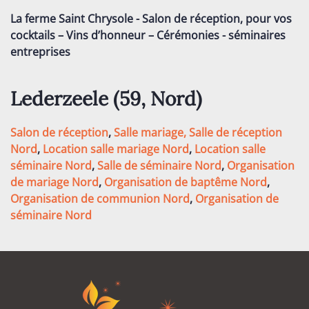
La ferme Saint Chrysole - Salon de réception, pour vos
cocktails – Vins d’honneur – Cérémonies - séminaires
entreprises
Lederzeele (59
, Nord
)
Salon de réception
,
Salle mariage,
Salle de réception
Nord
,
Location salle mariage Nord
,
Location salle
séminaire Nord
,
Salle de séminaire Nord
,
Organisation
de mariage Nord
,
Organisation de baptême Nord
,
Organisation de communion Nord
,
Organisation de
séminaire Nord