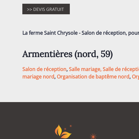
La ferme Saint Chrysole - Salon de réception, pou
Armentières (nord, 59)
Salon de réception
,
Salle mariage,
Salle de récept
mariage nord
,
Organisation de baptême nord
,
Or