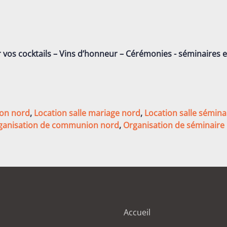
r vos cocktails – Vins d’honneur – Cérémonies - séminaires 
ion nord
,
Location salle mariage nord
,
Location salle sémina
ganisation de communion nord
,
Organisation de séminaire
Accueil