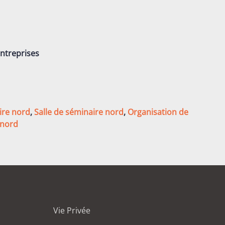
entreprises
ire nord
,
Salle de séminaire nord
,
Organisation de
 nord
Vie Privée