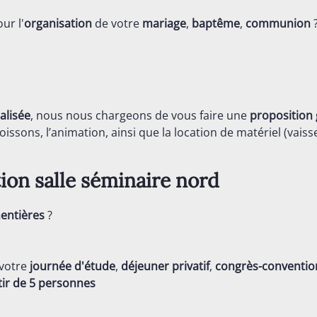
ur l'
organisation
de votre
mariage
,
baptême
,
communion
alisée
, nous nous chargeons de vous faire une
proposition 
issons, l’animation, ainsi que la location de matériel (vaisse
ion salle séminaire nord
entières
?
 votre
journée d'étude
,
déjeuner privatif
,
congrès-conventio
tir de 5 personnes