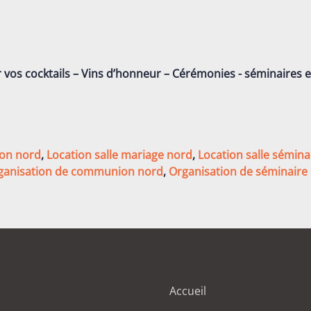
r vos cocktails – Vins d’honneur – Cérémonies - séminaires 
ion nord
,
Location salle mariage nord
,
Location salle sémina
ganisation de communion nord
,
Organisation de séminaire
Accueil