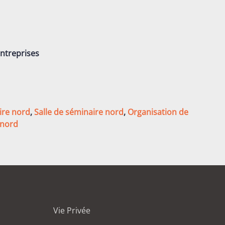
entreprises
ire nord
,
Salle de séminaire nord
,
Organisation de
 nord
Vie Privée