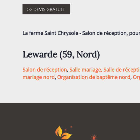
La ferme Saint Chrysole - Salon de réception, pou
Lewarde (59,
Nord
)
Salon de réception
,
Salle mariage,
Salle de récept
mariage nord
,
Organisation de baptême nord
,
Or