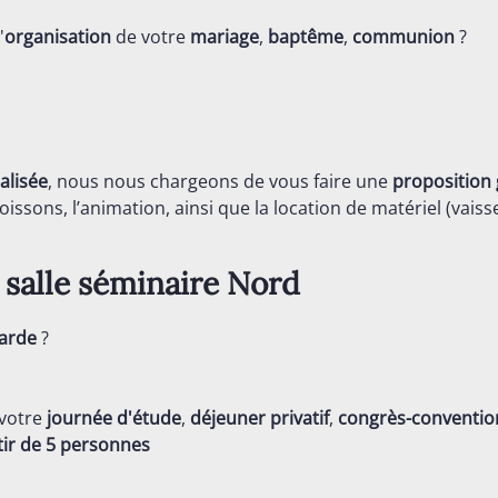
'
organisation
de votre
mariage
,
baptême
,
communion
?
alisée
, nous nous chargeons de vous faire une
proposition 
issons, l’animation, ainsi que la location de matériel (vaisse
n salle séminaire
Nord
arde
?
 votre
journée d'étude
,
déjeuner privatif
,
congrès-conventio
tir de 5 personnes