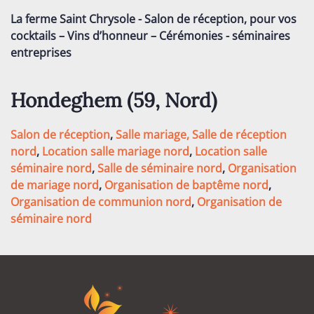
La ferme Saint Chrysole - Salon de réception, pour vos
cocktails – Vins d’honneur – Cérémonies - séminaires
entreprises
Hondeghem (59,
Nord
)
Salon de réception
,
Salle mariage,
Salle de réception
nord
,
Location salle mariage nord
,
Location salle
séminaire nord
,
Salle de séminaire nord
,
Organisation
de mariage nord
,
Organisation de baptême nord
,
Organisation de communion nord
,
Organisation de
séminaire nord